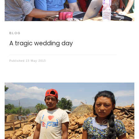
BLOG
A tragic wedding day
Published
15 May 2015
Op pad in Nepal met het Cordaid assessment team,
vertelden de bewoners van het bergdorp Archale mij een
aangrijpend verhaal.