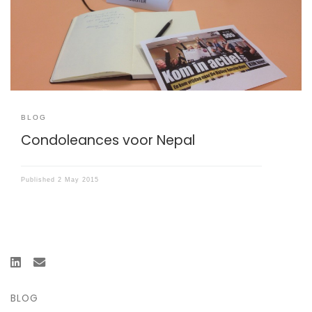
Amsterdam. Hulpverleners op weg naar Kathmandu zijn
hier voor een visumaanvraag. Ik ook: ik reis naar Nepal
met een noodhulp […]
BLOG
Condoleances voor Nepal
Published
2 May 2015
BLOG