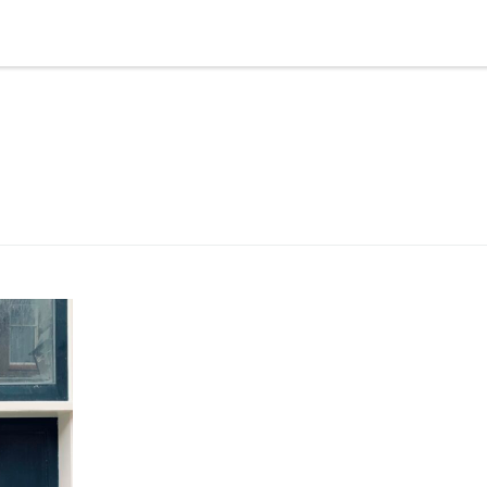
904
Een
el, die