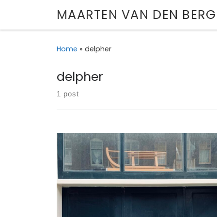
MAARTEN VAN DEN BERG
Skip to content
Home
»
delpher
delpher
1 post
Ons huis in de Archimedesstraat dateert uit 1
maar de garage kwam er pas in de jaren ‘30. 
kleine geschiedenis van een Haagse boekhand
achter onze garagedeur begon.